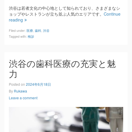
渋谷は若者文化の中心地として知られており、さまざまなシ
ョップやレストランが立ち並ぶ人気のエリアです。
Continue
reading
Filed under:
医療
,
歯科
,
渋谷
Tagged with:
検診
渋谷の歯科医療の充実と魅
力
Posted on
2024年6月18日
By
Rukawa
Leave a comment