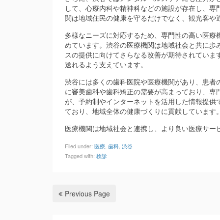
して、心療内科や精神科などの施設が存在し、専
関は地域住民の健康を守るだけでなく、観光客や
多様なニーズに対応するため、専門性の高い医療
めています。渋谷の医療機関は地域社会と共に歩
スの提供に向けてさらなる改善が期待されていま
送れるよう支えています。
渋谷には多くの歯科医院や医療機関があり、患者
に審美歯科や歯科矯正の需要が高まっており、専
が、予約制やインターネットを活用した情報提供
ており、地域全体の健康づくりに貢献しています
医療機関は地域社会と連携し、より良い医療サー
Filed under:
医療
,
歯科
,
渋谷
Tagged with:
検診
Previous Page