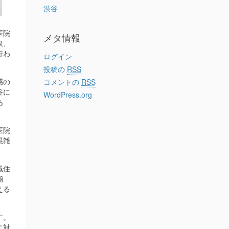
渋谷
医院
メタ情報
泉、
行わ
ログイン
投稿の
RSS
感の
コメントの
RSS
谷に
WordPress.org
あ
医院
混雑
。
域住
揃
える
す。
に対