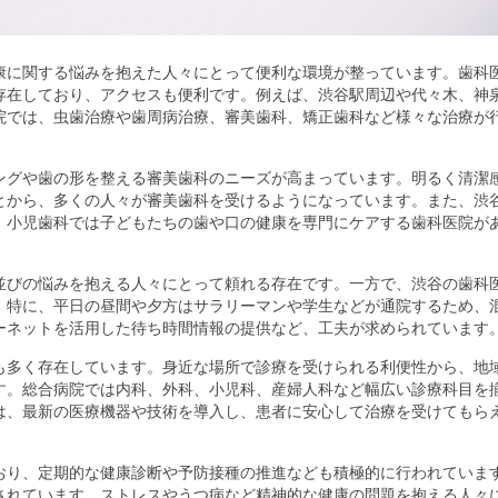
康に関する悩みを抱えた人々にとって便利な環境が整っています。
歯科
存在しており、アクセスも便利です。例えば、渋谷駅周辺や代々木、神
院では、虫歯治療や歯周病治療、審美歯科、矯正歯科など様々な治療が
ングや歯の形を整える審美歯科のニーズが高まっています。明るく清潔
とから、多くの人々が審美歯科を受けるようになっています。また、渋
、小児歯科では子どもたちの歯や口の健康を専門にケアする歯科医院が
。
並びの悩みを抱える人々にとって頼れる存在です。一方で、渋谷の歯科
。特に、平日の昼間や夕方はサラリーマンや学生などが通院するため、
ーネットを活用した待ち時間情報の提供など、工夫が求められています
も多く存在しています。身近な場所で診療を受けられる利便性から、地
す。総合病院では内科、外科、小児科、産婦人科など幅広い診療科目を
は、最新の医療機器や技術を導入し、患者に安心して治療を受けてもら
おり、定期的な健康診断や予防接種の推進なども積極的に行われていま
されています。ストレスやうつ病など精神的な健康の問題を抱える人々