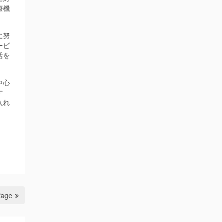
療機
に努
ービ
活を
中心
す
入れ
Page