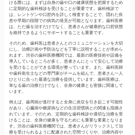
ける際には、まずは自身の歯や口の健康状態を把握するため
に定期的な歯科検診を受けることが重要です。歯科検診で
は、レントゲンや口腔内を詳しく検査することで、隠れた疾
患や早期の段階での病気の発見が可能となります。歯科医療
は、ただ歯を治すだけでなく、患者さんが健康的な口腔状態
を維持できるようにサポートすることも重要です。
そのため、歯科医は患者さんとのコミュニケーションを大切
にし、治療計画や予防法などを丁寧に説明することが求めら
れます。渋谷の歯科医療機関では、最新の医療技術や設備を
導入しているところが多く、患者さんにとって安心して治療
を受けることができる環境が整っています。また、歯科医師
や歯科衛生士などの専門家がチームを組んで、患者さん一人
ひとりに合った最適な治療を提供しています。歯科医療は、
単なる歯の治療だけでなく、全身の健康とも密接に関連して
います。
例えば、歯周病が進行すると全身に炎症を引き起こす可能性
があり、心臓病や糖尿病などの生活習慣病との関連も指摘さ
れています。そのため、定期的な歯科検診や適切な治療を受
けることは、全身の健康を守るためにも重要な要素となりま
す。渋谷の歯科医療機関では、患者さんがリラックスして治
療を受けられるように配慮された空間づくりや、治療内容や