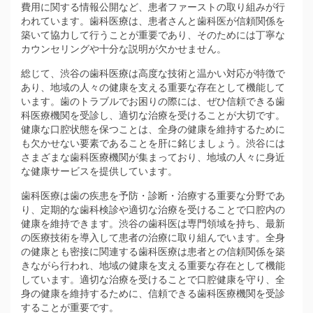
費用に関する情報公開など、患者ファーストの取り組みが行
われています。歯科医療は、患者さんと歯科医が信頼関係を
築いて協力して行うことが重要であり、そのためには丁寧な
カウンセリングや十分な説明が欠かせません。
総じて、渋谷の歯科医療は高度な技術と温かい対応が特徴で
あり、地域の人々の健康を支える重要な存在として機能して
います。歯のトラブルでお困りの際には、ぜひ信頼できる歯
科医療機関を受診し、適切な治療を受けることが大切です。
健康な口腔状態を保つことは、全身の健康を維持するために
も欠かせない要素であることを肝に銘じましょう。渋谷には
さまざまな歯科医療機関が集まっており、地域の人々に身近
な健康サービスを提供しています。
歯科医療は歯の疾患を予防・診断・治療する重要な分野であ
り、定期的な歯科検診や適切な治療を受けることで口腔内の
健康を維持できます。渋谷の歯科医は専門領域を持ち、最新
の医療技術を導入して患者の治療に取り組んでいます。全身
の健康とも密接に関連する歯科医療は患者との信頼関係を築
きながら行われ、地域の健康を支える重要な存在として機能
しています。適切な治療を受けることで口腔健康を守り、全
身の健康を維持するために、信頼できる歯科医療機関を受診
することが重要です。