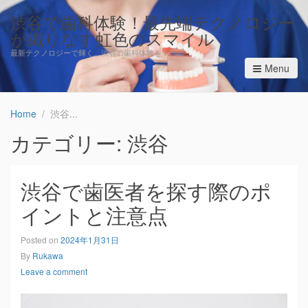
渋谷で歯科体験！最先端テクノロジー
が織りなす虹色のスマイル
最新テクノロジーで輝く、渋谷の歯科体験を！
Menu
Home
渋谷
カテゴリー: 渋谷
渋谷で歯医者を探す際のポ
イントと注意点
Posted on
2024年1月31日
By
Rukawa
Leave a comment