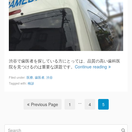
渋谷で歯医者を探している方にとっては、品質の高い歯科医
院を見つけるのは重要な課題です。
Continue reading
Filed under:
医療
,
歯医者
,
渋谷
Tagged with:
検診
...
Previous Page
1
4
5