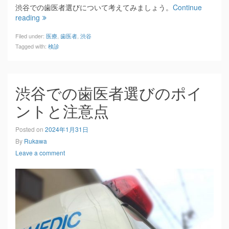
渋谷での歯医者選びについて考えてみましょう。
Continue
reading
Filed under:
医療
,
歯医者
,
渋谷
Tagged with:
検診
渋谷での歯医者選びのポイ
ントと注意点
Posted on
2024年1月31日
By
Rukawa
Leave a comment